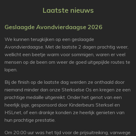
c
e
Laatste nieuws
b
o
o
Geslaagde Avondvierdaagse 2026
k
We kunnen terugkijken op een geslaagde
Avondvierdaagse. Met de laatste 2 dagen prachtig weer,
wellicht een beetje warm voor sommigen, waren er veel
mensen op de been om weer de goed uitgepijlde routes te
lopen.
Bij de finish op de laatste dag werden ze onthaald door
niemand minder dan onze Sterkselse Os en kregen ze een
prachtige medaille uitgereikt. Onder het genot van een
heerlijk ijsje, gesponsord door Kinderbeurs Sterksel en
HSLnet, of een drankje konden ze heerlijk genieten van
hun prachtige prestatie.
Om 20.00 uur was het tijd voor de prijsuitreiking, vanwege